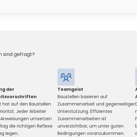
 sind gefragt?
ng der
Teamgeist
itsvorschriften
Baustellen basieren auf
t hat auf den Baustellen
Zusammenarbeit und gegenseitiger
iorität. Jeder Arbeiter
Unterstützung. Effizientes
 Anweisungen umsetzen
Zusammenarbeiten ist
ltag die richtigen Reflexe
unverzichtbar, um unter guten
ag legen
.
Bedingungen voranzukommen.