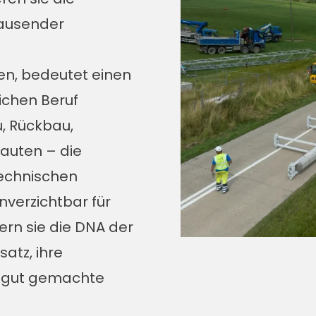
 tausender
ten, bedeutet einen
ichen Beruf
, Rückbau,
auten – die
 technischen
nverzichtbar für
ern sie die DNA der
atz, ihre
uf gut gemachte